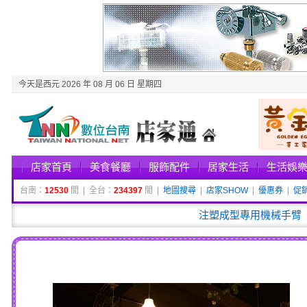
今天是西元 2026 年 08 月 06 日 星期四
店家首頁
美食餐廳
服飾配件
居家生活
生活娛
台南：
12530
間 | 全台：
234397
間 |
地圖搜尋
|
店家SHOW
|
優惠券
|
促
注塑成型專用機械手臂