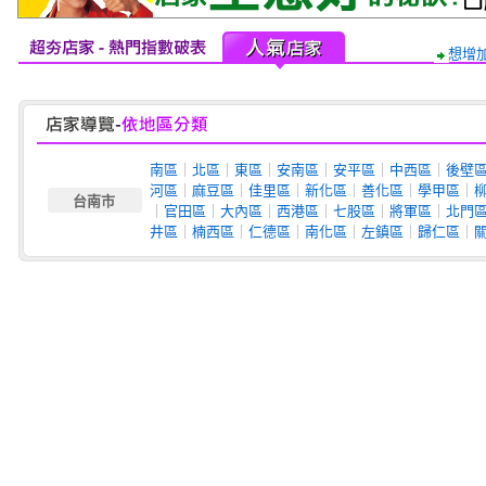
想增
南區
｜
北區
｜
東區
｜
安南區
｜
安平區
｜
中西區
｜
後壁
河區
｜
麻豆區
｜
佳里區
｜
新化區
｜
善化區
｜
學甲區
｜
台南市
｜
官田區
｜
大內區
｜
西港區
｜
七股區
｜
將軍區
｜
北門
井區
｜
楠西區
｜
仁德區
｜
南化區
｜
左鎮區
｜
歸仁區
｜